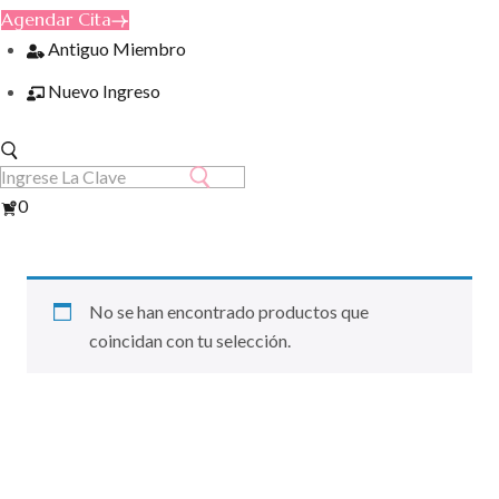
Agendar Cita
Antiguo Miembro
Nuevo Ingreso
Ver
0
Carrito
No se han encontrado productos que
coincidan con tu selección.