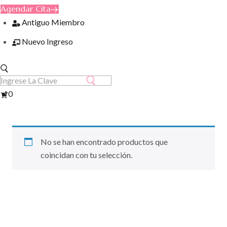
Agendar Cita
Antiguo Miembro
Nuevo Ingreso
Ver
0
Carrito
No se han encontrado productos que
coincidan con tu selección.