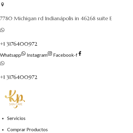
Saltar
al
7780 Michigan rd Indianápolis in 46268 suite E
contenido
+1 3176400972
Whatsapp
Instagram
Facebook-f
+1 3176400972
Servicios
Comprar Productos