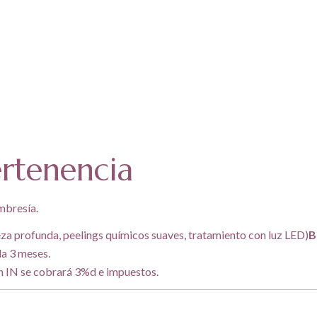
rtenencia
mbresía.
eza profunda, peelings químicos suaves, tratamiento con luz LED)
B
da 3 meses.
 en IN se cobrará 3%d e impuestos.