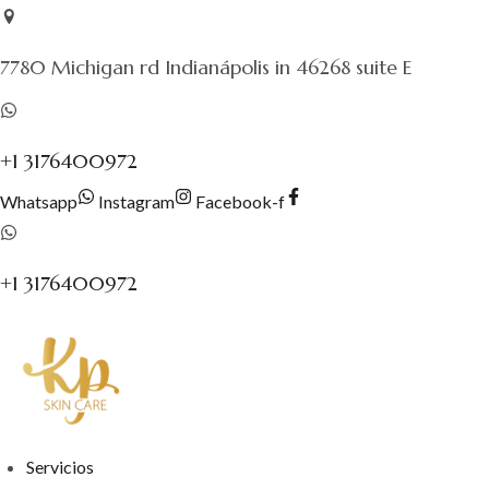
Saltar
al
7780 Michigan rd Indianápolis in 46268 suite E
contenido
+1 3176400972
Whatsapp
Instagram
Facebook-f
+1 3176400972
Servicios