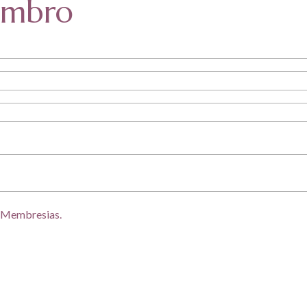
embro
s Membresias.