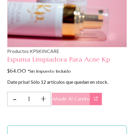
Productos KPSKINCARE
Espuma Limpiadora Para Acne Kp
$
64.00
*Sin Impuesto Incluido
Date prisa! Sólo 12 artículos que quedan en stock.
Espuma
Añadir Al Carrito
Limpiadora
Para
Acne
Kp