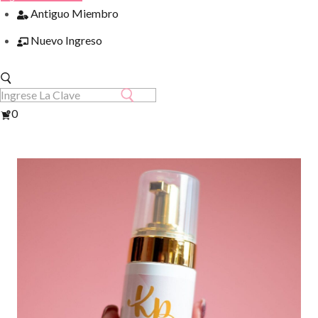
Antiguo Miembro
Nuevo Ingreso
Ver
0
Carrito