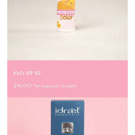
Kid's SPF KP
$
36.00
*Sin Impuesto Incluido