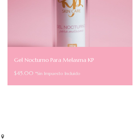
Gel Nocturno Para Melasma KP
$
45.00
*Sin Impuesto Incluido