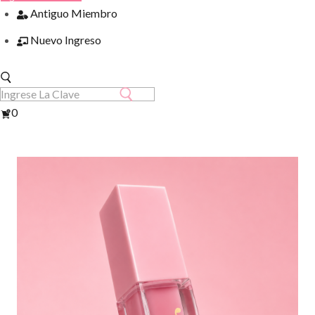
Antiguo Miembro
Nuevo Ingreso
Ver
0
Carrito