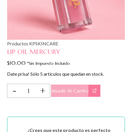
Productos KPSKINCARE
LIP OIL MERCURY
$
10.00
*Sin Impuesto Incluido
Date prisa! Sólo 5 artículos que quedan en stock.
LIP
Añadir Al Carrito
OIL
MERCURY
cantidad
¿Crees que este producto es perfecto