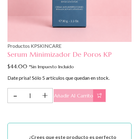
Productos KPSKINCARE
Serum Minimizador De Poros KP
$
44.00
*Sin Impuesto Incluido
Date prisa! Sólo 5 artículos que quedan en stock.
Serum
Añadir Al Carrito
Minimizador
De
Poros
KP
cantidad
¿Crees que este producto es perfecto