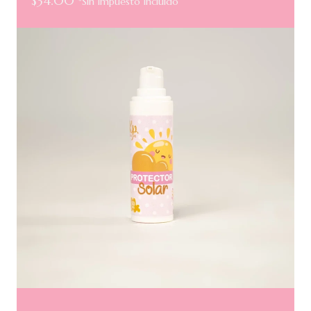
$
34.00
*Sin Impuesto Incluido