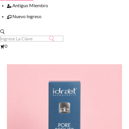
Antiguo Miembro
Nuevo Ingreso
Ver
0
Carrito