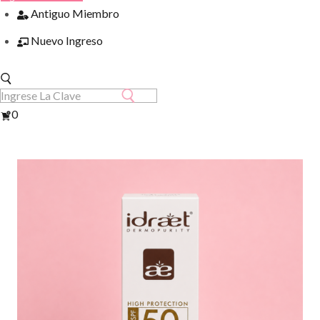
Antiguo Miembro
Nuevo Ingreso
Ver
0
Carrito