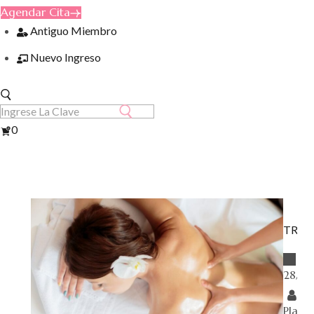
Agendar Cita
Antiguo Miembro
Nuevo Ingreso
Ver
0
Carrito
TRAT
28/0
K
Plase