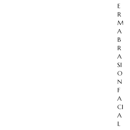
E
R
M
A
B
R
A
SI
O
N
F
A
CI
A
L