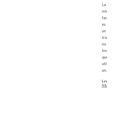
La
micro
facial
es
un
trata
no
invasi
que
utiliza
un...
Leer
Más