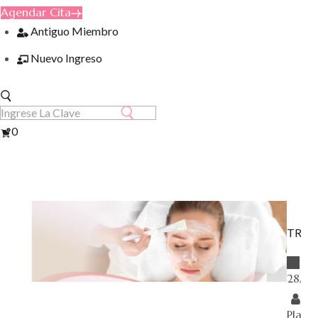
Agendar Cita
Antiguo Miembro
Nuevo Ingreso
Ver
0
Carrito
TRAT
28/0
K
Plase