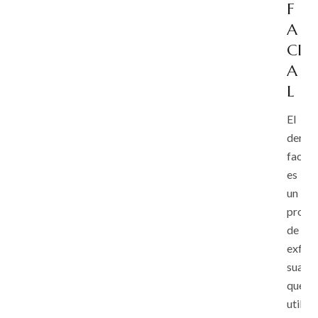
F
A
CI
A
L
El
derma
facial
es
un
proce
de
exfoli
suave
que
utiliza.