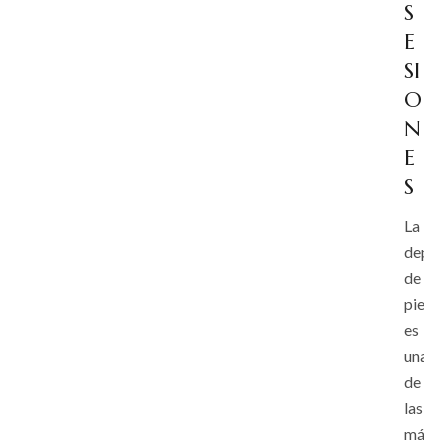
S
E
SI
O
N
E
S
La
depila
de
pierna
es
una
de
las
más