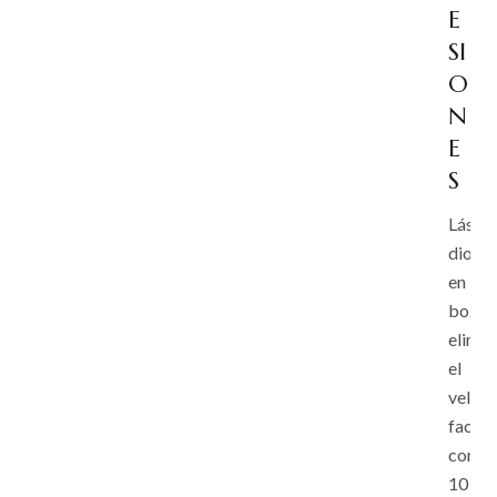
E
SI
O
N
E
S
Láser
diodo
en
bozo:
elimin
el
vello
facial
con
10