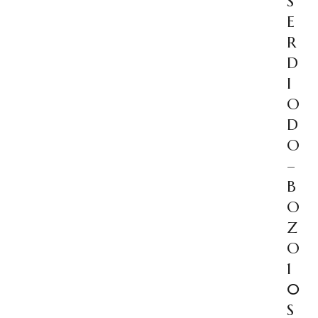
S
E
R
D
I
O
D
O
–
B
O
Z
O
1
0
S