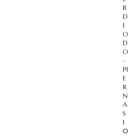
R
D
I
O
D
O
–
PI
E
R
N
A
S
1
0