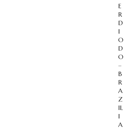
E
R
D
I
O
D
O
–
B
R
A
Z
IL
I
A