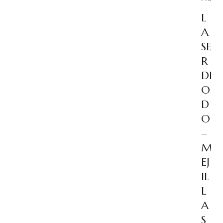
L
A
SE
R
DI
O
D
O
–
M
EJ
IL
L
A
S