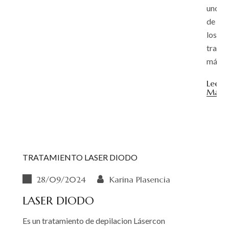
uno
de
los
trata
más...
Leer
Más
TRATAMIENTO LASER DIODO
28/09/2024
Karina Plasencia
LASER DIODO
Es un tratamiento de depilacion Lásercon