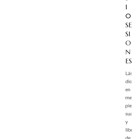
1
0
SE
SI
O
N
ES
Láser
diodo
en
mejilla
piel
suave
y
libre
de