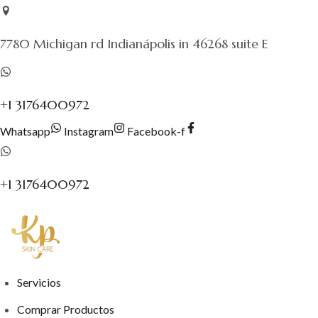
Saltar
al
7780 Michigan rd Indianápolis in 46268 suite E
contenido
+1 3176400972
Whatsapp
Instagram
Facebook-f
+1 3176400972
Servicios
Comprar Productos