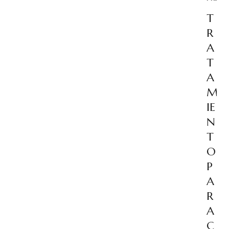
T
R
A
T
A
M
IE
N
T
O
P
A
R
A
C