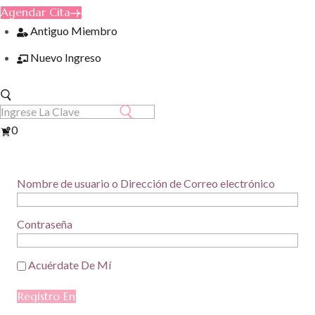
Agendar Cita
Antiguo Miembro
Nuevo Ingreso
Ver
0
Carrito
Nombre de usuario o Dirección de Correo electrónico
Contraseña
Acuérdate De Mí