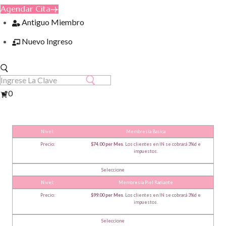
Agendar Cita
Antiguo Miembro
Nuevo Ingreso
Ver
0
Carrito
Membresía Basica
$74.00 per Mes
. Los clientes en IN se cobrará 3%d e
impuestos.
Seleccione
Membresía Piel Radiante
$99.00 per Mes
. Los clientes en IN se cobrará 3%d e
impuestos.
Seleccione