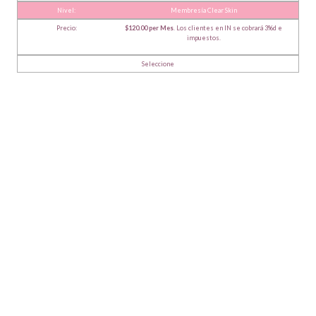
Membresía Clear Skin
$120.00 per Mes
. Los clientes en IN se cobrará 3%d e
impuestos.
Seleccione