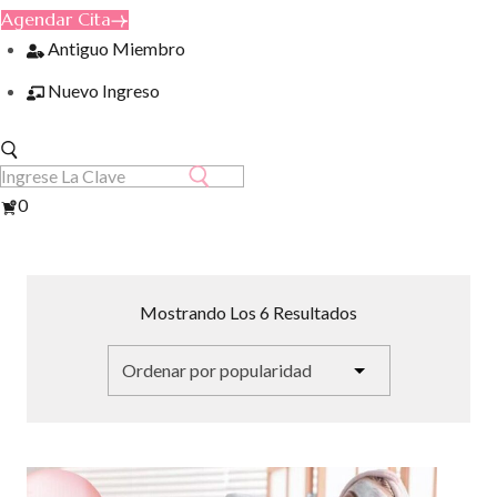
Agendar Cita
Antiguo Miembro
Nuevo Ingreso
Ver
0
Carrito
Ordenado
Mostrando Los 6 Resultados
Por
Popularidad