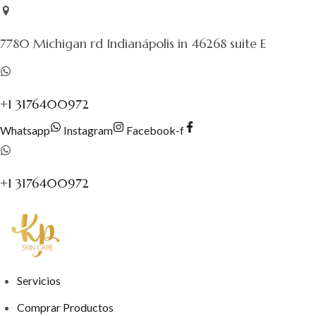
Saltar
al
7780 Michigan rd Indianápolis in 46268 suite E
contenido
+1 3176400972
Whatsapp
Instagram
Facebook-f
+1 3176400972
Servicios
Comprar Productos