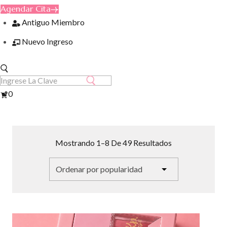
Agendar Cita
Antiguo Miembro
Nuevo Ingreso
Ver
0
Carrito
Ordenado
Mostrando 1–8 De 49 Resultados
Por
Popularidad