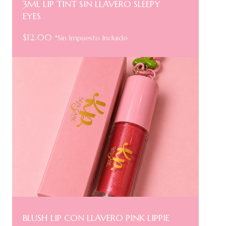
3ML LIP TINT SIN LLAVERO SLEEPY
EYES
$
12.00
*Sin Impuesto Incluido
BLUSH LIP CON LLAVERO PINK LIPPIE