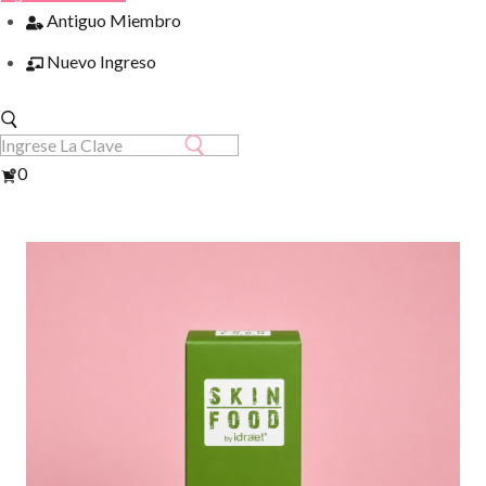
Antiguo Miembro
Nuevo Ingreso
Ver
0
Carrito