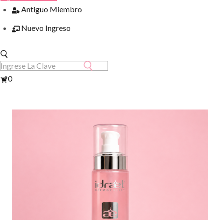
Antiguo Miembro
Nuevo Ingreso
Ver
0
Carrito