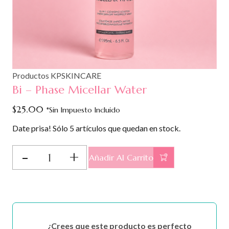
Productos KPSKINCARE
Bi – Phase Micellar Water
$
25.00
*Sin Impuesto Incluido
Date prisa! Sólo 5 artículos que quedan en stock.
Bi
Añadir Al Carrito
-
Phase
Micellar
Water
cantidad
¿Crees que este producto es perfecto