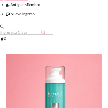
Antiguo Miembro
Nuevo Ingreso
Ver
0
Carrito