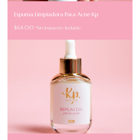
Espuma Limpiadora Para Acne Kp
$
64.00
*Sin Impuesto Incluido