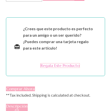
para
Melasma
KP
cantidad
¿Crees que este producto es perfecto
para un amigo o un ser querido?
¡Puedes comprar una tarjeta regalo
para este artículo!
Regala Este Producto
Comprar Ahora
**Tax included. Shipping is calculated at checkout.
Descripción