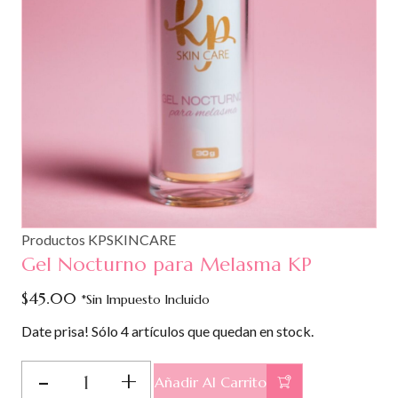
Productos KPSKINCARE
Gel Nocturno para Melasma KP
$
45.00
*Sin Impuesto Incluido
Date prisa! Sólo 4 artículos que quedan en stock.
Gel
Añadir Al Carrito
Nocturno