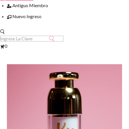
Antiguo Miembro
Nuevo Ingreso
Ver
0
Carrito