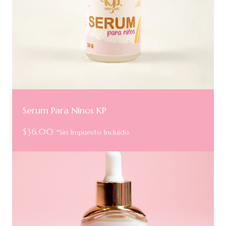
Serum Para Ninos KP
$
36.00
*Sin Impuesto Incluido