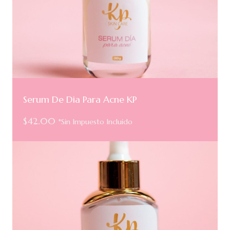
Serum De Dia Para Acne KP
$
42.00
*Sin Impuesto Incluido