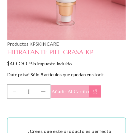
Productos KPSKINCARE
HIDRATANTE PIEL GRASA KP
$
40.00
*Sin Impuesto Incluido
Date prisa! Sólo 9 artículos que quedan en stock.
HIDRATANTE
Añadir Al Carrito
PIEL
GRASA
KP
cantidad
¿Crees que este producto es perfecto