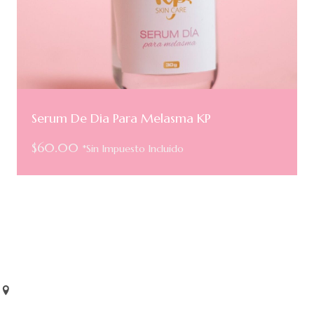
Serum De Dia Para Melasma KP
$
60.00
*Sin Impuesto Incluido