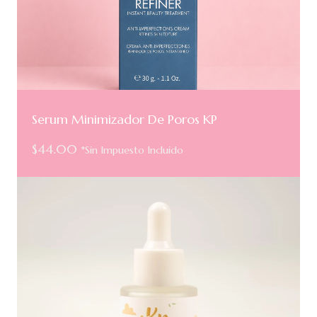
Serum Minimizador De Poros KP
$
44.00
*Sin Impuesto Incluido