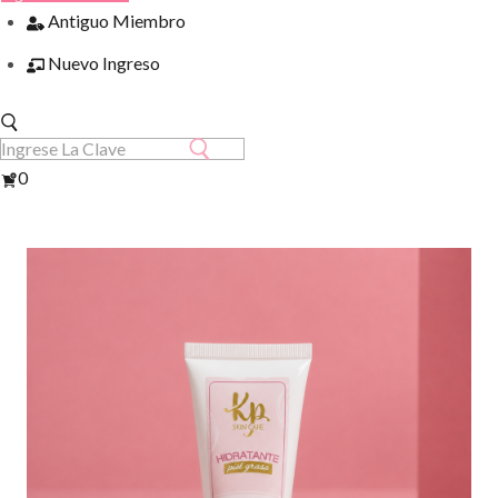
Antiguo Miembro
Nuevo Ingreso
Ver
0
Carrito