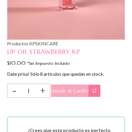
Productos KPSKINCARE
LIP OIL STRAWBERRY KP
$
10.00
*Sin Impuesto Incluido
Date prisa! Sólo 8 artículos que quedan en stock.
LIP
Añadir Al Carrito
OIL
STRAWBERRY
KP
cantidad
¿Crees que este producto es perfecto