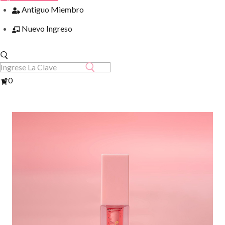
Antiguo Miembro
Nuevo Ingreso
Ver
0
Carrito