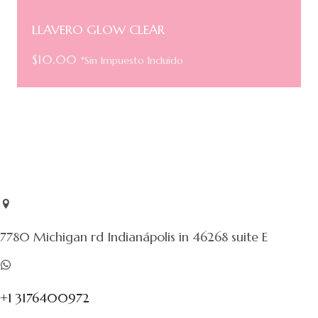
LLAVERO GLOW CLEAR
$
10.00
*Sin Impuesto Incluido
7780 Michigan rd Indianápolis in 46268 suite E
+1 3176400972