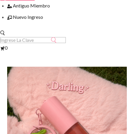
Antiguo Miembro
Nuevo Ingreso
Ver
0
Carrito