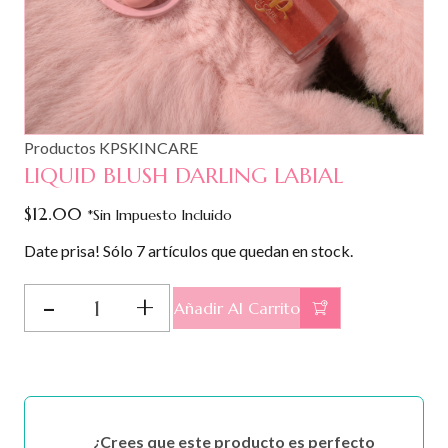
Productos KPSKINCARE
LIQUID BLUSH DARLING LABIAL
$
12.00
*Sin Impuesto Incluido
Date prisa! Sólo 7 artículos que quedan en stock.
LIQUID
Añadir Al Carrito
BLUSH
DARLING
LABIAL
cantidad
¿Crees que este producto es perfecto