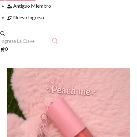
Antiguo Miembro
Nuevo Ingreso
Ver
0
Carrito