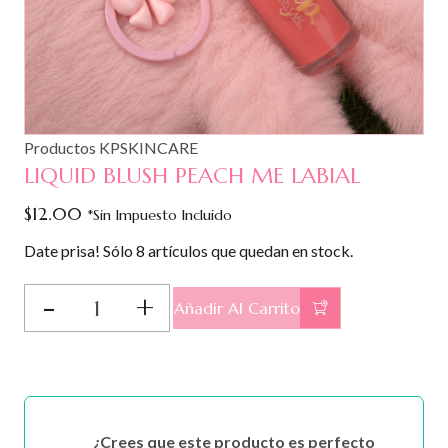
Productos KPSKINCARE
LIQUID BLUSH PEACH ME LABIAL
$
12.00
*Sin Impuesto Incluido
Date prisa! Sólo 8 artículos que quedan en stock.
LIQUID
Añadir Al Carrito
BLUSH
PEACH
ME
LABIAL
cantidad
¿Crees que este producto es perfecto