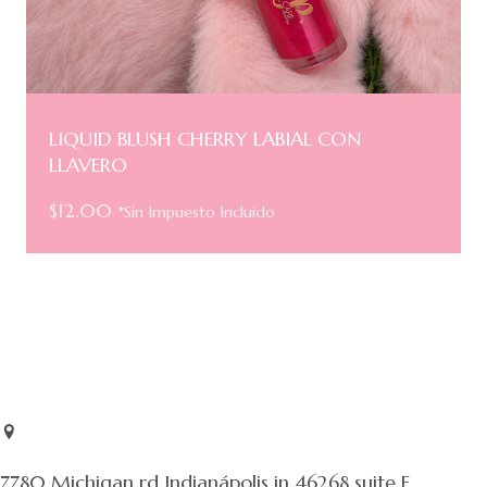
LIQUID BLUSH CHERRY LABIAL CON
LLAVERO
$
12.00
*Sin Impuesto Incluido
7780 Michigan rd Indianápolis in 46268 suite E