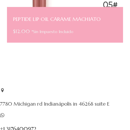
PEPTIDE LIP OIL CARAME MACHIATO
$
12.00
*Sin Impuesto Incluido
7780 Michigan rd Indianápolis in 46268 suite E
+1 3176400972