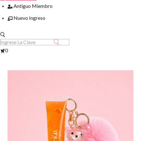
Antiguo Miembro
Nuevo Ingreso
Ver
0
Carrito