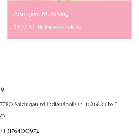
Astringent Mattifying
$
50.00
*Sin Impuesto Incluido
7780 Michigan rd Indianápolis in 46268 suite E
+1 3176400972