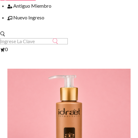
Antiguo Miembro
Nuevo Ingreso
Ver
0
Carrito