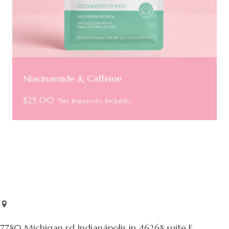
Niacinamide & Caffeine
$
25.00
*Sin Impuesto Incluido
7780 Michigan rd Indianápolis in 46268 suite E