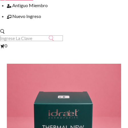
Antiguo Miembro
Nuevo Ingreso
Ver
0
Carrito